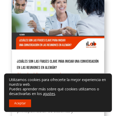
¿Cuáles son las frases clave para iniciar una conversación
en las reuniones en alemán?
Alemán
,
Idiomas para los negocios
Utilizamos cookies para ofrecerte la mejor experiencia en
Prepararse para las reuniones de trabajo
nuestra web.
Puedes aprender más sobre qué cookies utilizamos o
en alemánSaludos y presentacionesCharla
desactivarlas en los
ajustes
.
trivial antes de entrar en
materiaTransición al orden del día
Aceptar
principalHablar de acciones y