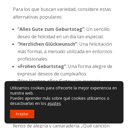
Para los que buscan variedad, considere estas
alternativas populares:
“Alles Gute zum Geburtstag”
: Un sencillo
deseo de felicidad en un día tan especial.
“Herzlichen Glückwunsch”
: Una felicitación
más formal, a menudo utilizada en entornos
profesionales.
«Frohen Geburtstag”
: Una forma alegre de
expresar deseos de cumpleaños.
“Von Herzen alles Gute»
: Un mensaje
Utilizamos cookies para ofrecerte la mejor experiencia en
sincero que transmite buenos deseos.
nuestra web.
Puedes aprender más sobre qué cookies utilizamos o
Incorporar estas opciones musicales a tus
desactivarlas en los
ajustes
.
celebraciones de cumpleaños mejorará la
Aceptar
experiencia, creando momentos memorables
llenos de alegría y camaradería. ¿Qué canción