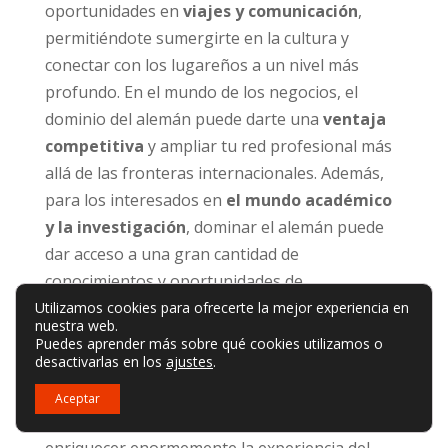
oportunidades en
viajes y comunicación
,
permitiéndote sumergirte en la cultura y
conectar con los lugareños a un nivel más
profundo. En el mundo de los negocios, el
dominio del alemán puede darte una
ventaja
competitiva
y ampliar tu red profesional más
allá de las fronteras internacionales. Además,
para los interesados en
el mundo académico
y la investigación
, dominar el alemán puede
dar acceso a una gran cantidad de
conocimientos y oportunidades de
colaboración en diversos campos.
Utilizamos cookies para ofrecerte la mejor experiencia en
nuestra web.
Puedes aprender más sobre qué cookies utilizamos o
Viajes y comunicación
desactivarlas en los
ajustes
.
A la hora de aventurarse por países de habla
Aceptar
alemana, dominar la lengua local puede
enriquecer enormemente la experiencia del