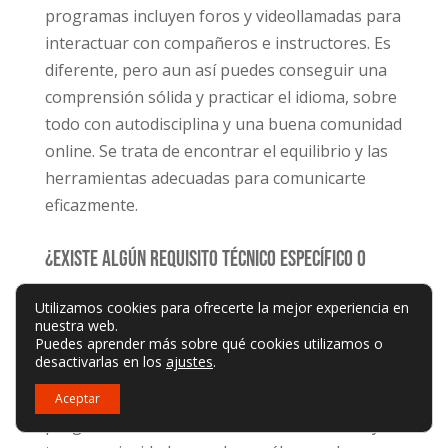
programas incluyen foros y videollamadas para
interactuar con compañeros e instructores. Es
diferente, pero aun así puedes conseguir una
comprensión sólida y practicar el idioma, sobre
todo con autodisciplina y una buena comunidad
online. Se trata de encontrar el equilibrio y las
herramientas adecuadas para comunicarte
eficazmente.
¿Existe algún requisito técnico específico o
plataforma que deba conocer antes de
Utilizamos cookies para ofrecerte la mejor experiencia en
matricularme en un programa de certificación
nuestra web.
Puedes aprender más sobre qué cookies utilizamos o
de alemán online?
desactivarlas en los
ajustes
.
Estoy pensando en matricularme en un
Aceptar
programa de certificación de alemán online y