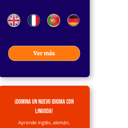
¡Domina un nuevo idioma con
Lingoda!
Aprende inglés, alemán,