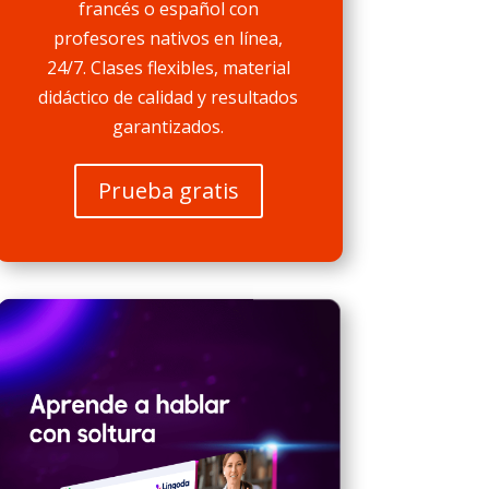
francés o español con
profesores nativos en línea,
24/7. Clases flexibles, material
didáctico de calidad y resultados
garantizados.
Prueba gratis