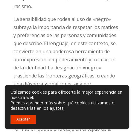
racismo.
La sensibilidad que rodea al uso de «negro»
subraya la importancia de respetar los matices
y preferencias de las personas y comunidades
que describe. El lenguaje, en este contexto, se
convierte en una poderosa herramienta de
autoexpresión, empoderamiento y formación
de la identidad. La designación «negro»
trasciende las fronteras geográficas, creando
una diáspora global conectada por
experiencias y aspiraciones compartidas de
Utilizamos cookies para ofrecerte la mejor experiencia en
nuestra web.
dignidad y respeto.
Puedes aprender más sobre qué cookies utilizamos o
desactivarlas en los
ajustes
.
Comprender el significado de «negro» en estas
Aceptar
dimensiones exige apreciar su complejidad y las
formas en que se entreteje en el tejido de la