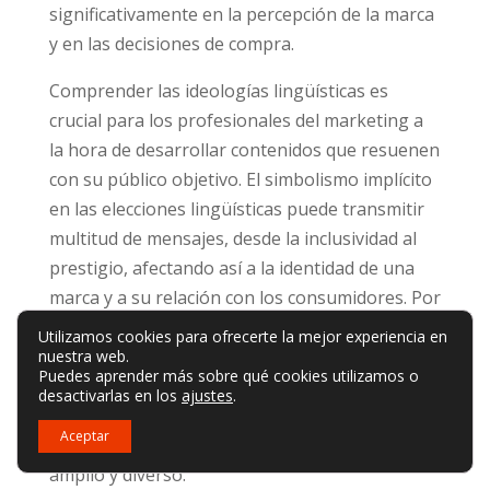
significativamente en la percepción de la marca
y en las decisiones de compra.
Comprender las ideologías lingüísticas es
crucial para los profesionales del marketing a
la hora de desarrollar contenidos que resuenen
con su público objetivo. El simbolismo implícito
en las elecciones lingüísticas puede transmitir
multitud de mensajes, desde la inclusividad al
prestigio, afectando así a la identidad de una
marca y a su relación con los consumidores. Por
ejemplo, el uso de la lengua vernácula en la
Utilizamos cookies para ofrecerte la mejor experiencia en
publicidad puede crear una conexión auténtica
nuestra web.
Puedes aprender más sobre qué cookies utilizamos o
con el público local, mientras que el uso
desactivarlas en los
ajustes
.
estratégico de lenguas francas globales, como
Aceptar
el inglés, puede atraer a un mercado más
amplio y diverso.