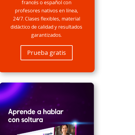
francés o español con
profesores nativos en línea,
24/7. Clases flexibles, material
didáctico de calidad y resultados
garantizados.
Prueba gratis