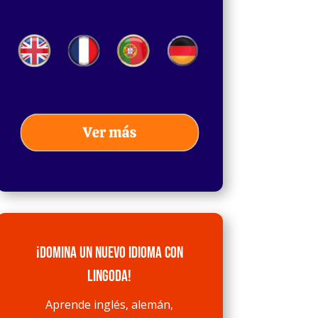
¡Domina un nuevo idioma con
Lingoda!
Aprende inglés, alemán,