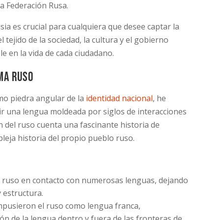
la Federación Rusa.
a es crucial para cualquiera que desee captar la
el tejido de la sociedad, la cultura y el gobierno
e en la vida de cada ciudadano.
oma ruso
mo piedra angular de la
identidad nacional
, he
ir una lengua moldeada por siglos de interacciones
ón del ruso cuenta una fascinante historia de
pleja historia del propio pueblo ruso.
 ruso en contacto con numerosas lenguas, dejando
 estructura.
pusieron el ruso como lengua franca,
ón de la lengua dentro y fuera de las fronteras de