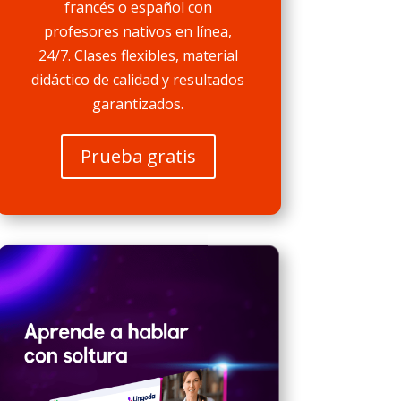
francés o español con
profesores nativos en línea,
24/7. Clases flexibles, material
didáctico de calidad y resultados
garantizados.
Prueba gratis