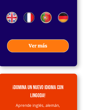
¡Domina un nuevo idioma con
Lingoda!
Aprende inglés, alemán,