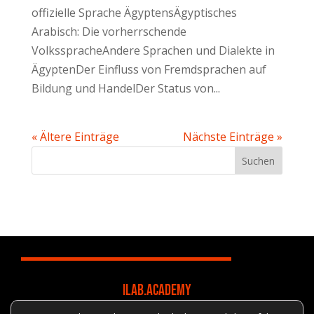
offizielle Sprache ÄgyptensÄgyptisches
Arabisch: Die vorherrschende
VolksspracheAndere Sprachen und Dialekte in
ÄgyptenDer Einfluss von Fremdsprachen auf
Bildung und HandelDer Status von...
« Ältere Einträge
Nächste Einträge »
Suchen
ILAB.ACADEMY